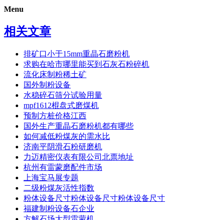
Menu
相关文章
排矿口小于15mm重晶石磨粉机
求购在哈市哪里能买到石灰石粉碎机
流化床制粉稀土矿
国外制粉设备
水稳碎石筛分试验用量
mpf1612棍盘式磨煤机
预制方桩价格江西
国外生产重晶石磨粉机都有哪些
如何减低粉煤灰的需水比
济南平阴滑石粉研磨机
力迈精密仪表有限公司北票地址
杭州有雷蒙磨配件市场
上海宝马展专题
二级粉煤灰活性指数
粉体设备尺寸粉体设备尺寸粉体设备尺寸
福建制粉设备石企业
方解石场大型雷蒙机