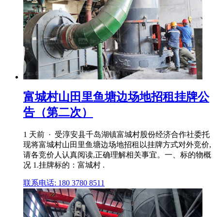
富城村山田里鱼塘边场地招租挂牌公
告（第二次）
1 天前 · 受淳安县千岛湖镇富城村股份经济合作社委托
现将富城村山田里鱼塘边场地招租以挂牌方式对外竞价,
请各竞价人认真阅读,正确理解相关事宜。一、标的物概
况 1.挂牌标的：富城村 .
联系电话: 180 3780 8511