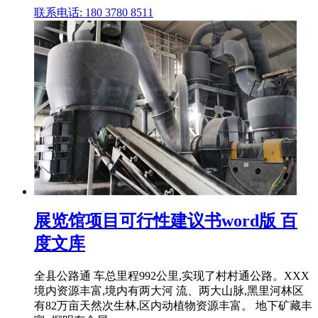
联系电话: 180 3780 8511
展览馆项目可行性建议书word版 百
度文库
全县公路通 车总里程992公里,实现了村村通公路。XXX
境内资源丰富,境内有两大河 流、两大山脉,黑里河林区
有82万亩天然次生林,区内动植物资源丰富。 地下矿藏丰