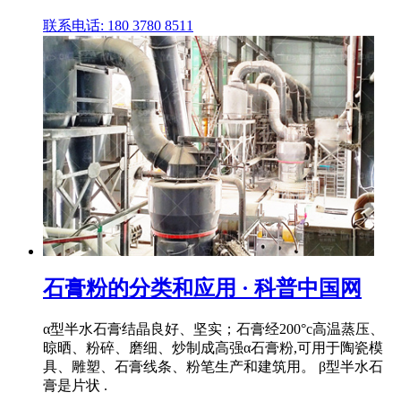
联系电话: 180 3780 8511
石膏粉的分类和应用 · 科普中国网
α型半水石膏结晶良好、坚实；石膏经200°c高温蒸压、
晾晒、粉碎、磨细、炒制成高强α石膏粉,可用于陶瓷模
具、雕塑、石膏线条、粉笔生产和建筑用。 β型半水石
膏是片状 .