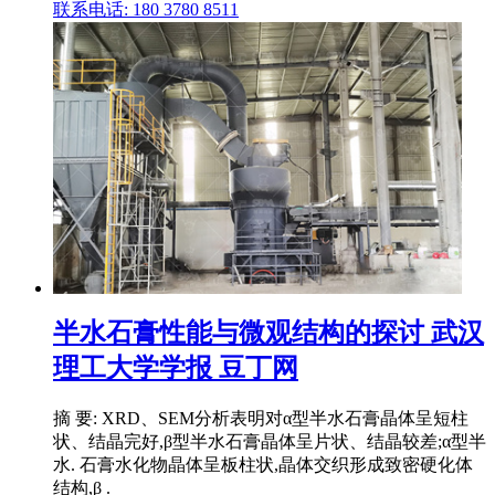
联系电话: 180 3780 8511
半水石膏性能与微观结构的探讨 武汉
理工大学学报 豆丁网
摘 要: XRD、SEM分析表明对α型半水石膏晶体呈短柱
状、结晶完好,β型半水石膏晶体呈片状、结晶较差;α型半
水. 石膏水化物晶体呈板柱状,晶体交织形成致密硬化体
结构,β .