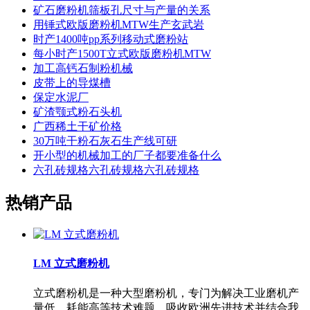
矿石磨粉机筛板孔尺寸与产量的关系
用锤式欧版磨粉机MTW生产玄武岩
时产1400吨pp系列移动式磨粉站
每小时产1500T立式欧版磨粉机MTW
加工高钙石制粉机械
皮带上的导煤槽
保定水泥厂
矿渣颚式粉石头机
广西稀土干矿价格
30万吨干粉石灰石生产线可研
开小型的机械加工的厂子都要准备什么
六孔砖规格六孔砖规格六孔砖规格
热销产品
LM 立式磨粉机
立式磨粉机是一种大型磨粉机，专门为解决工业磨机产
量低、耗能高等技术难题，吸收欧洲先进技术并结合我