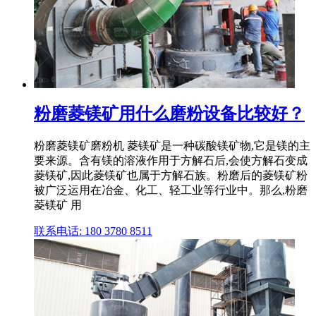
粉磨菱镁矿用什么磨粉设备比较好？
粉磨菱镁矿磨粉机 菱镁矿是一种碳酸镁矿物,它是镁的主
要来源。含有镁的溶液作用于方解石后,会使方解石变成
菱镁矿,因此菱镁矿也属于方解石族。粉磨后的菱镁矿粉
被广泛运用在冶金、化工、轻工业等行业中。那么,粉磨
菱镁矿 用
联系电话: 180 3780 8511