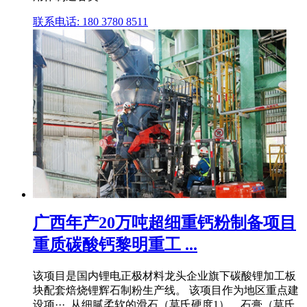
联系电话: 180 3780 8511
广西年产20万吨超细重钙粉制备项目
重质碳酸钙黎明重工 ...
该项目是国内锂电正极材料龙头企业旗下碳酸锂加工板
块配套焙烧锂辉石制粉生产线。 该项目作为地区重点建
设项···. 从细腻柔软的滑石（莫氏硬度1）、石膏（莫氏