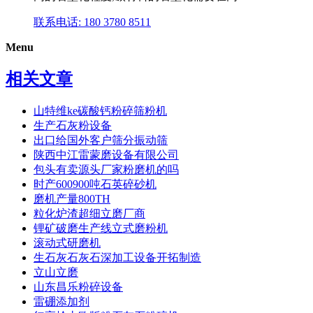
联系电话: 180 3780 8511
Menu
相关文章
山特维ke碳酸钙粉碎筛粉机
生产石灰粉设备
出口给国外客户筛分振动筛
陕西中江雷蒙磨设备有限公司
包头有卖源头厂家粉磨机的吗
时产600900吨石英碎砂机
磨机产量800TH
粒化炉渣超细立磨厂商
锂矿破磨生产线立式磨粉机
滚动式研磨机
生石灰石灰石深加工设备开拓制造
立山立磨
山东昌乐粉碎设备
雷硼添加剂