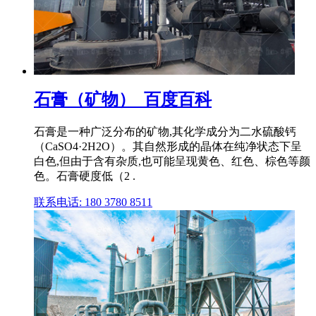
石膏（矿物）_百度百科
石膏是一种广泛分布的矿物,其化学成分为二水硫酸钙
（CaSO4·2H2O）。其自然形成的晶体在纯净状态下呈
白色,但由于含有杂质,也可能呈现黄色、红色、棕色等颜
色。石膏硬度低（2 .
联系电话: 180 3780 8511