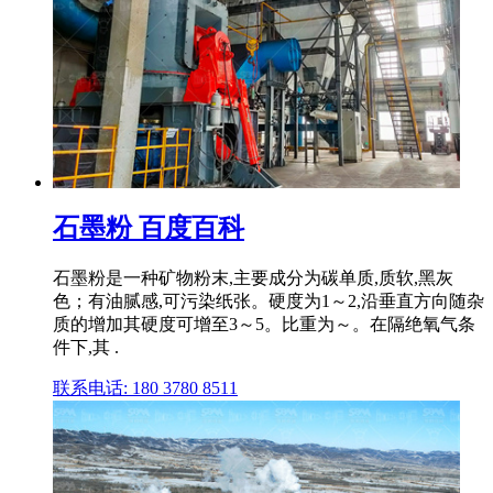
石墨粉 百度百科
石墨粉是一种矿物粉末,主要成分为碳单质,质软,黑灰
色；有油腻感,可污染纸张。硬度为1～2,沿垂直方向随杂
质的增加其硬度可增至3～5。比重为～。在隔绝氧气条
件下,其 .
联系电话: 180 3780 8511