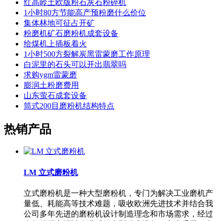
红高岭土欧版粉石灰石粉碎机
1小时80方节能高产预粉磨什么价位
集体林地可征占开矿
粉磨机矿石磨粉机成套设备
给煤机上插板着火
1小时500方裂解炭黑雷蒙磨工作原理
白泥里的石头可以开出翡翠吗
求购ygm雷蒙磨
膨润土粉磨费用
山东萤石成套设备
筒式200目磨粉机结构特点
热销产品
LM 立式磨粉机
立式磨粉机是一种大型磨粉机，专门为解决工业磨机产
量低、耗能高等技术难题，吸收欧洲先进技术并结合我
公司多年先进的磨粉机设计制造理念和市场需求，经过