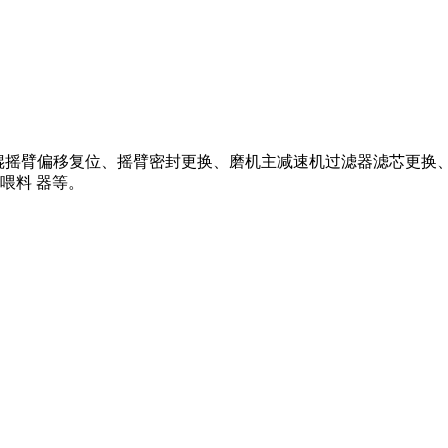
：磨辊摇臂偏移复位、摇臂密封更换、磨机主减速机过滤器滤芯更
喂料 器等。