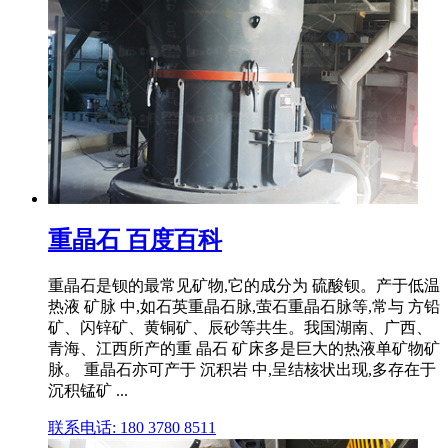
重晶石 百度百科
重晶石是钡的最常见矿物,它的成分为 硫酸钡。产于低温
热液 矿脉 中,如石英重晶石脉,萤石重晶石脉等,常与 方铅
矿、闪锌矿、黄铜矿、辰砂等共生。我国湖南、广西、
青海、江西所产的重 晶石 矿床多是巨大的热液单矿物矿
脉。 重晶石亦可产于 沉积岩 中,呈结核状出现,多存在于
沉积锰矿 ...
联系电话: 180 3780 8511