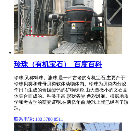
珍珠（有机宝石）_百度百科
珍珠,又称蚌珠、濂珠,是一种古老的有机宝石,主要产于
珍珠贝类和珠母贝类软体动物体内。珍珠为贝类内分泌
作用而生成的含碳酸钙的矿物珠粒,由大量微小的文石晶
体集合而成的。种类丰富,形状各异,色彩斑斓。根据地质
学和考古学的研究证明,在两亿年前,地球上就已经有了珍
珠。
联系电话: 180 3780 8511