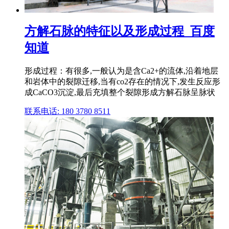
方解石脉的特征以及形成过程_百度
知道
形成过程：有很多,一般认为是含Ca2+的流体,沿着地层
和岩体中的裂隙迁移,当有co2存在的情况下,发生反应形
成CaCO3沉淀,最后充填整个裂隙形成方解石脉呈脉状
联系电话: 180 3780 8511