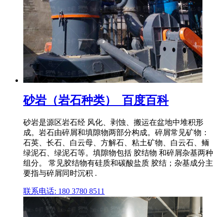
砂岩（岩石种类）_百度百科
砂岩是源区岩石经 风化、剥蚀、搬运在盆地中堆积形
成。岩石由碎屑和填隙物两部分构成。碎屑常见矿物：
石英、长石、白云母、方解石、粘土矿物、白云石、鲕
绿泥石、绿泥石等。填隙物包括 胶结物 和碎屑杂基两种
组分。 常见胶结物有硅质和碳酸盐质 胶结；杂基成分主
要指与碎屑同时沉积 .
联系电话: 180 3780 8511