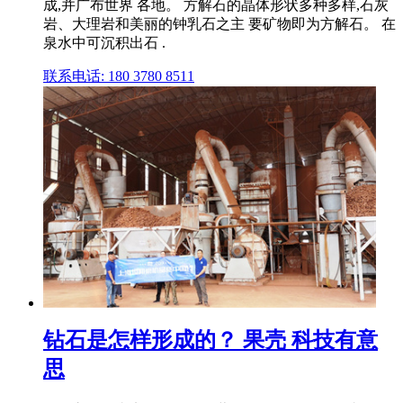
成,并广布世界 各地。 方解石的晶体形状多种多样,石灰
岩、大理岩和美丽的钟乳石之主 要矿物即为方解石。 在
泉水中可沉积出石 .
联系电话: 180 3780 8511
钻石是怎样形成的？ 果壳 科技有意
思