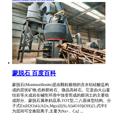
蒙脱石 百度百科
蒙脱石(Montmorillonite)是由颗粒极细的含水铝硅酸盐构
成的层状矿物,也称胶岭石、微晶高岭石。它是由火山凝
结岩等火成岩在碱性环境中蚀变而成的膨润土的主要组
成部分。蒙脱石属单斜晶系,TOT型,二八面体型结构。分
子式Ex(H2O)4{(Al2x,Mgx)2[(Si,Al)4O10](OH)2},式中E
为层间可交换阳离子,主要为Na+、Ca2 ...