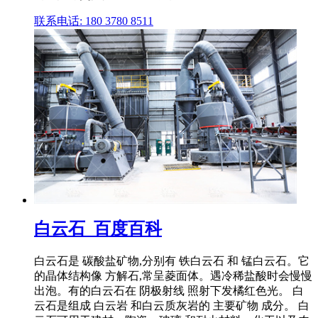
联系电话: 180 3780 8511
白云石_百度百科
白云石是 碳酸盐矿物,分别有 铁白云石 和 锰白云石。它
的晶体结构像 方解石,常呈菱面体。遇冷稀盐酸时会慢慢
出泡。有的白云石在 阴极射线 照射下发橘红色光。 白
云石是组成 白云岩 和白云质灰岩的 主要矿物 成分。 白