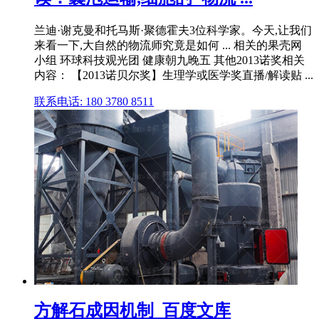
兰迪·谢克曼和托马斯·聚德霍夫3位科学家。今天,让我们
来看一下,大自然的物流师究竟是如何 ... 相关的果壳网
小组 环球科技观光团 健康朝九晚五 其他2013诺奖相关
内容： 【2013诺贝尔奖】生理学或医学奖直播/解读贴 ...
联系电话: 180 3780 8511
方解石成因机制_百度文库