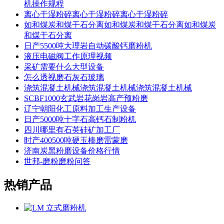
机操作规程
离心干湿粉碎离心干湿粉碎离心干湿粉碎
如和煤炭和煤干石分离如和煤炭和煤干石分离如和煤炭
和煤干石分离
日产5500吨大理岩自动碳酸钙磨粉机
液压电磁阀工作原理视频
采矿需要什么大型设备
怎么透视磨石灰石玻璃
浇筑混凝土机械浇筑混凝土机械浇筑混凝土机械
SCBF1000玄武岩花岗岩高产预粉磨
辽宁朝阳化工原料加工生产设备
日产5000吨十字石高钙石制粉机
四川哪里有石英硅矿加工厂
时产400500吨硬玉棒磨雷蒙磨
济南炭黑粉磨设备价格行情
世邦-磨粉磨粉问答
热销产品