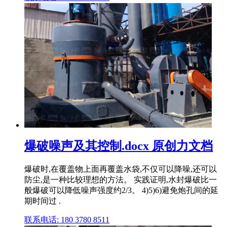
爆破噪声及其控制.docx 原创力文档
爆破时,在覆盖物上面再覆盖水袋,不仅可以降噪,还可以
防尘,是一种比较理想的方法。 实践证明,水封爆破比一
般爆破可以降低噪声强度约2/3。 4)5)6)避免炮孔间的延
期时间过 .
联系电话: 180 3780 8511