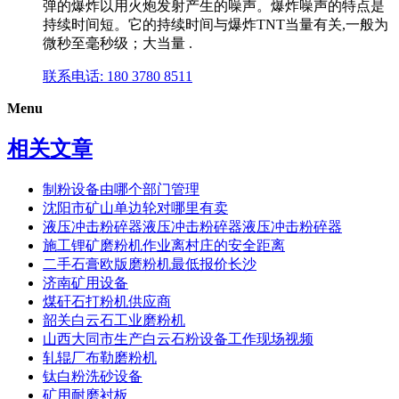
弹的爆炸以用火炮发射产生的噪声。爆炸噪声的特点是
持续时间短。它的持续时间与爆炸TNT当量有关,一般为
微秒至毫秒级；大当量 .
联系电话: 180 3780 8511
Menu
相关文章
制粉设备由哪个部门管理
沈阳市矿山单边轮对哪里有卖
液压冲击粉碎器液压冲击粉碎器液压冲击粉碎器
施工锂矿磨粉机作业离村庄的安全距离
二手石膏欧版磨粉机最低报价长沙
济南矿用设备
煤矸石打粉机供应商
韶关白云石工业磨粉机
山西大同市生产白云石粉设备工作现场视频
轧辊厂布勒磨粉机
钛白粉洗砂设备
矿用耐磨衬板