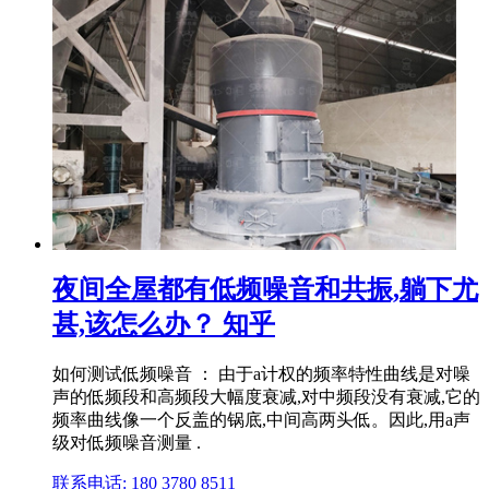
夜间全屋都有低频噪音和共振,躺下尤
甚,该怎么办？ 知乎
如何测试低频噪音 ： 由于a计权的频率特性曲线是对噪
声的低频段和高频段大幅度衰减,对中频段没有衰减,它的
频率曲线像一个反盖的锅底,中间高两头低。因此,用a声
级对低频噪音测量 .
联系电话: 180 3780 8511