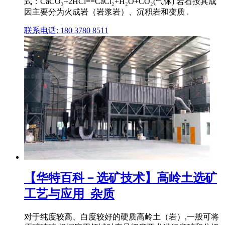
式：CaCO₃+2HCl==CaCl₂+H₂O+CO₂(气体) 岩石按其成
因主要分为火成岩（岩浆岩）、沉积岩和变质 .
联系电话: 180 3780 8511
【华特百科－选矿技术】高岭土选矿
工艺与应用_杂质
对于纯度较高、白度较好的硬质高岭土（岩）,一般可将