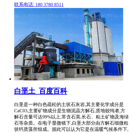
联系电话: 180 3780 8511
白垩土_百度百科
白垩是一种白色疏松的土状石灰岩,其主要化学成分是
CaC03,主要矿物成分是生物泥晶方解石,质地较纯者,方
解石含量可达99%以上,常含石英,长石、粘土矿物及海绿
石等杂质。在电子显微镜下,白垩大部分由方解石细微粒
状钙质藻所组成。据此可以认为它是在温暖气候条件下,