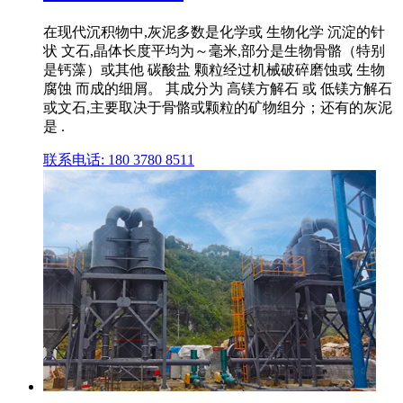
在现代沉积物中,灰泥多数是化学或 生物化学 沉淀的针
状 文石,晶体长度平均为～毫米,部分是生物骨骼（特别
是钙藻）或其他 碳酸盐 颗粒经过机械破碎磨蚀或 生物
腐蚀 而成的细屑。 其成分为 高镁方解石 或 低镁方解石
或文石,主要取决于骨骼或颗粒的矿物组分；还有的灰泥
是 .
联系电话: 180 3780 8511