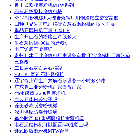
反击式欧版磨粉机MTW系列
石灰石场股权磨粉机械
SS14制粉机械II大理岩炼钢厂用钢渣磨立磨雷蒙磨
四种世界先进电厂脱硫石灰石磨粉机的技术进展
重晶石磨粉机产量1620T-H
生产开山石的粉磨生产线多大
生石灰磨到400目的磨粉机
电厂炉底干渣磨细
贵州新建工业磨粉机厂家设备审批 工业磨粉机厂家污染
已整改
二长岩石灰石岩石粉碎
950TPH圆锥石料磨粉机
辽宁锦州市生产方解石粉设备一小时多少吨
广东省工业磨粉机厂家设备厂家
ctb永磁筒式200目磨粉机
白云石能粉碎沙子吗
菱美砂欧版磨粉机械
深圳供应防噪音玻璃
每小时产80T重钙磨粉机雷蒙机器
电石泥磨粉机可以配置c40混凝土吗
锤式欧版磨粉机MTW台湾