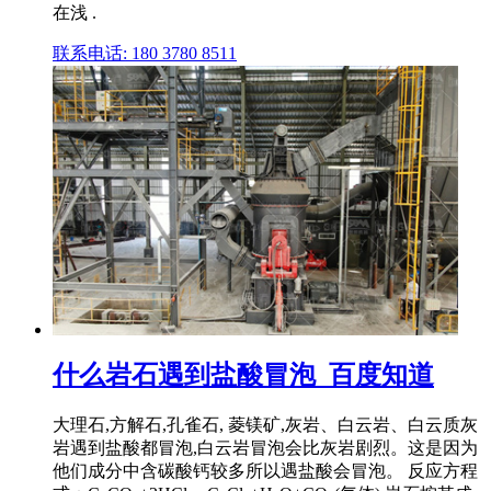
在浅 .
联系电话: 180 3780 8511
什么岩石遇到盐酸冒泡_百度知道
大理石,方解石,孔雀石, 菱镁矿,灰岩、白云岩、白云质灰
岩遇到盐酸都冒泡,白云岩冒泡会比灰岩剧烈。这是因为
他们成分中含碳酸钙较多所以遇盐酸会冒泡。 反应方程