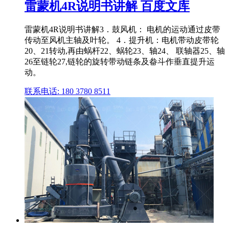
雷蒙机4R说明书讲解 百度文库
雷蒙机4R说明书讲解3．鼓风机： 电机的运动通过皮带
传动至风机主轴及叶轮。 4．提升机：电机带动皮带轮
20、21转动,再由蜗杆22、蜗轮23、轴24、 联轴器25、轴
26至链轮27,链轮的旋转带动链条及畚斗作垂直提升运
动。
联系电话: 180 3780 8511