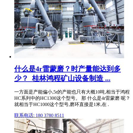
什么是4r雷蒙磨？时产量能达到多
少？_桂林鸿程矿山设备制造 ...
一方面是产能偏小,5r的产能也只有大概10吨,相当于鸿程
HC系列中的HC1300这个型号。 那 什么是4r雷蒙磨 呢？
就相当于HC1000这个型号,磨环直接是1米,在 .
联系电话: 180 3780 8511