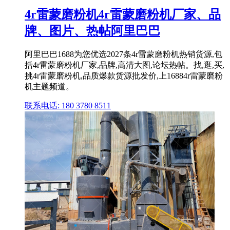
4r雷蒙磨粉机4r雷蒙磨粉机厂家、品
牌、图片、热帖阿里巴巴
阿里巴巴1688为您优选2027条4r雷蒙磨粉机热销货源,包
括4r雷蒙磨粉机厂家,品牌,高清大图,论坛热帖。找,逛,买,
挑4r雷蒙磨粉机,品质爆款货源批发价,上16884r雷蒙磨粉
机主题频道。
联系电话: 180 3780 8511