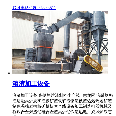
联系电话: 180 3780 8511
溶渣加工设备
溶渣加工设备 高炉热熔渣制棉生产线_ 志趣网 溶融熔融
渣熔融高炉废矿渣镍矿渣铁矿渣钢渣铁渣热熔热溶矿渣
制保温棉岩棉板矿棉板生产线设备加工制造机器机械又
称铁合金熔渣锰硅合金渣高炉锰铁渣热电厂旋风炉液态