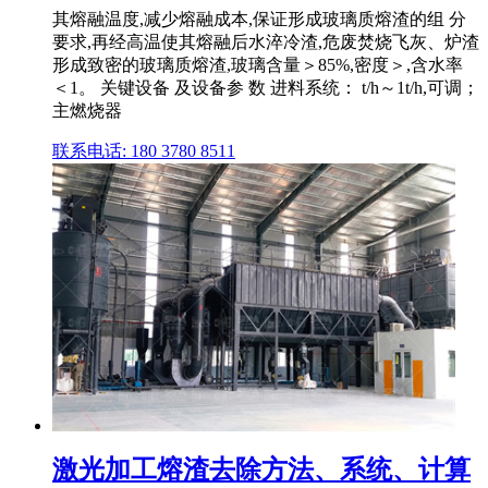
其熔融温度,减少熔融成本,保证形成玻璃质熔渣的组 分
要求,再经高温使其熔融后水淬冷渣,危废焚烧飞灰、炉渣
形成致密的玻璃质熔渣,玻璃含量＞85%,密度＞,含水率
＜1。 关键设备 及设备参 数 进料系统： t/h～1t/h,可调；
主燃烧器
联系电话: 180 3780 8511
激光加工熔渣去除方法、系统、计算