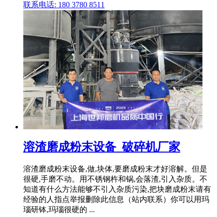
联系电话: 180 3780 8511
溶渣磨成粉末设备_破碎机厂家
溶渣磨成粉末设备,做,块体,要磨成粉末才好溶解。但是
很硬,手磨不动。用不锈钢杵和锅,会落渣,引入杂质。不
知道有什么方法能够不引入杂质污染,把块磨成粉末请有
经验的人指点举报删除此信息（站内联系）你可以用玛
瑙研钵,玛瑙很硬的 ...