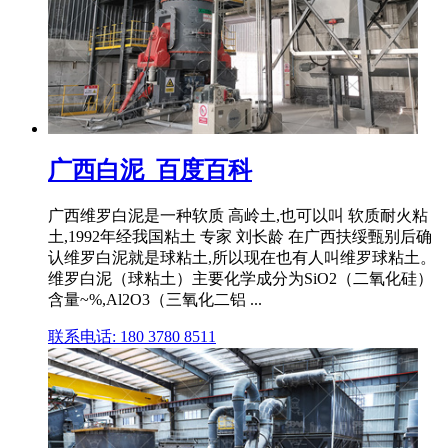
广西白泥_百度百科
广西维罗白泥是一种软质 高岭土,也可以叫 软质耐火粘
土,1992年经我国粘土 专家 刘长龄 在广西扶绥甄别后确
认维罗白泥就是球粘土,所以现在也有人叫维罗球粘土。
维罗白泥（球粘土）主要化学成分为SiO2（二氧化硅）
含量~%,Al2O3（三氧化二铝 ...
联系电话: 180 3780 8511