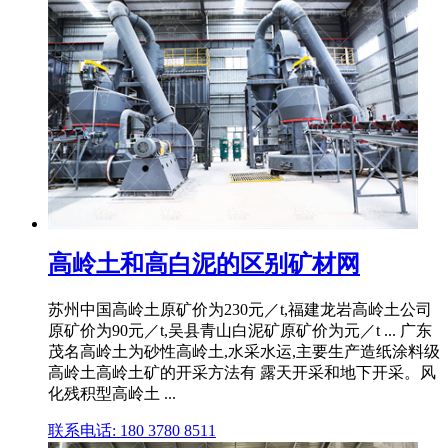
高岭土和高白泥的区别矿材网
苏州中国高岭土原矿价为230元／t,福建龙岩高岭土公司
原矿价为90元／t,吴县青山白泥矿原矿价为元／t ... 广东
茂名高岭土为砂性高岭土,水采水运,主要生产造纸涂料级
高岭土高岭土矿的开采方法有 露天开采和地下开采。风
化残积型高岭土 ...
联系电话: 180 3780 8511