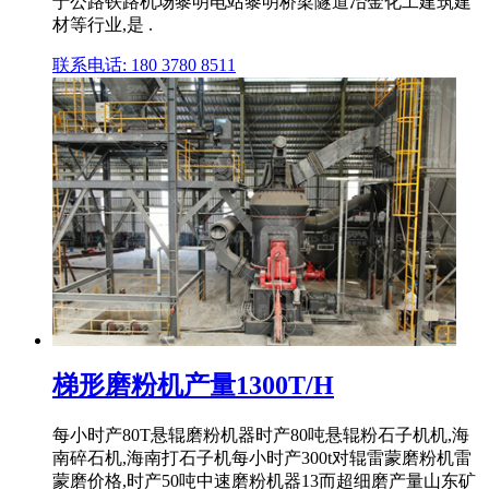
于公路铁路机场黎明电站黎明桥梁隧道冶金化工建筑建
材等行业,是 .
联系电话: 180 3780 8511
梯形磨粉机产量1300T/H
每小时产80T悬辊磨粉机器时产80吨悬辊粉石子机机,海
南碎石机,海南打石子机每小时产300t对辊雷蒙磨粉机雷
蒙磨价格,时产50吨中速磨粉机器13而超细磨产量山东矿