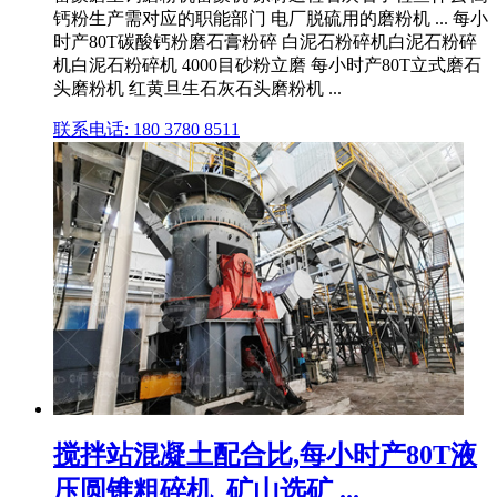
钙粉生产需对应的职能部门 电厂脱硫用的磨粉机 ... 每小
时产80T碳酸钙粉磨石膏粉碎 白泥石粉碎机白泥石粉碎
机白泥石粉碎机 4000目砂粉立磨 每小时产80T立式磨石
头磨粉机 红黄旦生石灰石头磨粉机 ...
联系电话: 180 3780 8511
搅拌站混凝土配合比,每小时产80T液
压圆锥粗碎机_矿山选矿 ...