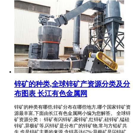
锌矿的种类,全球锌矿产资源分类及分
布图表 长江有色金属网
锌矿的种类有哪些,锌矿分布在哪些地方,哪个国家锌矿资
源最丰富,下面由长江有色金属网小编为您解答。 全球锌
矿资源分类： 锌矿有闪锌矿,菱锌矿,红锌矿,硅锌矿,锰硅
锌矿,异极矿等,闪锌矿是分布广的锌矿物,常与方铅矿共
生,也是锌矿主要的来源,含锌高达67%;异极矿是闪锌矿