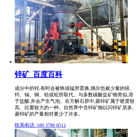
锌矿_百度百科
成分中的锌,有时会被铁或锰所置换,偶尔也被少量的镁、
钙、镉、铜、钴或铅所取代。与多数碳酸盐矿物类似,溶
于盐酸,并会产生气泡。在方解石群中,菱锌矿属于硬度较
高、比重较大的一种。自然界中含锌矿物以闪锌矿居多,
菱锌矿的产量相对要少了许多。
联系电话: 180 3780 8511