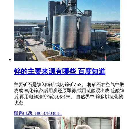
锌的主要来源有哪些 百度知道
主要矿石是铁闪锌矿或闪锌矿ZnS。 将矿石在空气中煅
烧成 氧化锌,然后用炭还原即得;或用硫酸浸出成 硫酸锌
后,再用电解法将锌沉积出来。 自然界中,锌多以硫化物
状态 .
联系电话: 180 3780 8511