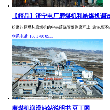
【精品】济宁电厂磨煤机和给煤机调试
粉磨的原煤从磨煤机的中央落煤管落到磨环上, 旋转磨环借
联系电话: 180 3780 8511
磨煤机润滑油站说明书 豆丁网