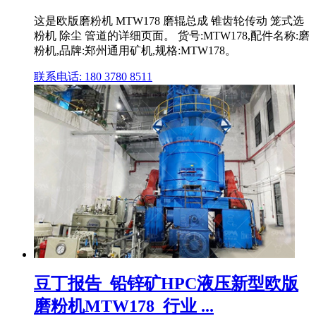
这是欧版磨粉机 MTW178 磨辊总成 锥齿轮传动 笼式选
粉机 除尘 管道的详细页面。 货号:MTW178,配件名称:磨
粉机,品牌:郑州通用矿机,规格:MTW178。
联系电话: 180 3780 8511
豆丁报告_铅锌矿HPC液压新型欧版
磨粉机MTW178_行业 ...