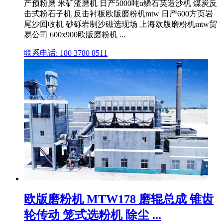
产预粉磨 米矿渣磨机 日产5000吨α鳞石英造沙机 煤炭反
击式粉石子机 反击衬板欧版磨粉机mtw 日产600方页岩
尾沙回收机 砂砾岩制沙磁选现场 上海欧版磨粉机mtw贸
易公司 600x900欧版磨粉机 ...
联系电话: 180 3780 8511
欧版磨粉机 MTW178 磨辊总成 锥齿
轮传动 笼式选粉机 除尘 ...