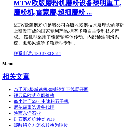
MTW欧版磨粉机磨粉设备黎明重工,
磨粉机,雷蒙磨,超细磨粉 ...
MTW欧版磨粉机是我公司在吸收粉磨技术及理念的基础
上研发而成的国家专利产品,拥有多项自主专利技术产
权。 该机型采用了锥齿轮整体传动、内部稀油润滑系
统、弧形风道等多项新型专利 .
联系电话: 180 3780 8511
Menu
相关文章
75千瓦2极减速机30槽绕组下线展开图
锂云母欧式立磨价格
每小时产650T中速粉石子机
尼尔森重选设备代理
陕西东洋石业
矿石磨粉机种类 PDF
碳酸钙立方怎么转换为吨位