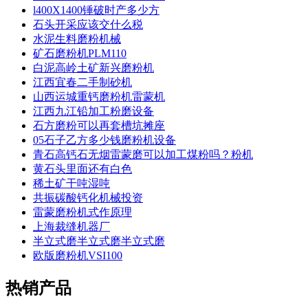
l400X1400锤破时产多少方
石头开采应该交什么税
水泥生料磨粉机械
矿石磨粉机PLM110
白泥高岭土矿新兴磨粉机
江西宜春二手制砂机
山西运城重钙磨粉机雷蒙机
江西九江铅加工粉磨设备
石方磨粉可以再套槽坑摊座
05石子乙方多少钱磨粉机设备
青石高钙石无烟雷蒙磨可以加工煤粉吗？粉机
黄石头里面还有白色
稀土矿干吨湿吨
共振碳酸钙化机械投资
雷蒙磨粉机式作原理
上海裁缝机器厂
半立式磨半立式磨半立式磨
欧版磨粉机VSI100
热销产品