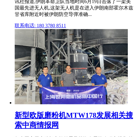
讯社报道,伊朗革命卫队当地时间6月19日击落了一架美
国最先进无人机,这架无人机是在进入伊朗南部霍尔木兹
甘省库附近时被伊朗防空导弹准确...
联系电话: 180 3780 8511
新型欧版磨粉机MTW178发展相关搜
索中商情报网