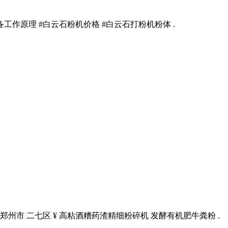
作原理 #白云石粉机价格 #白云石打粉机粉体 .
 郑州市 二七区 ¥ 高粘酒糟药渣精细粉碎机 发酵有机肥牛粪粉 .