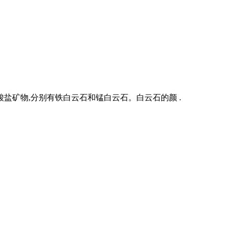
碳酸盐矿物,分别有铁白云石和锰白云石。白云石的颜 .