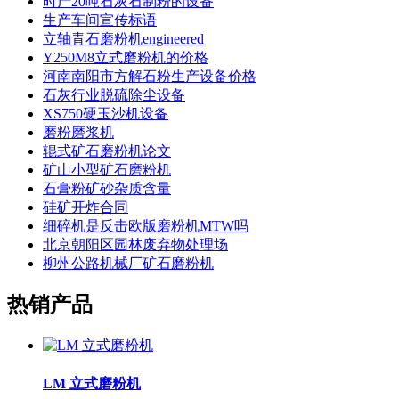
时产20吨石灰石制粉的设备
生产车间宣传标语
立轴青石磨粉机engineered
Y250M8立式磨粉机的价格
河南南阳市方解石粉生产设备价格
石灰行业脱硫除尘设备
XS750硬玉沙机设备
磨粉磨浆机
辊式矿石磨粉机论文
矿山小型矿石磨粉机
石膏粉矿砂杂质含量
硅矿开炸合同
细碎机是反击欧版磨粉机MTW吗
北京朝阳区园林废弃物处理场
柳州公路机械厂矿石磨粉机
热销产品
LM 立式磨粉机