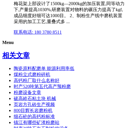
梅花架上部设计了1500kg—2000kg的加压装置,同等动力
下,产量提高1030%,研磨装置对物料的碾压力提高了kgf,
成品细度好细可达1000目。 2、制粉生产线中磨机装置
采用的加工工艺,重叠式多 ...
联系电话: 180 3780 8511
Menu
相关文章
陶瓷原料配磨单 能源利用率低
煤粉立式磨粉碎机
高钙粉厂取什么名称好
时产520吨第五代高产预粉磨
粉磨设备文章
破高岭石粘土块 机械
页岩方孔砖生产视频
800目辉长岩磨粉机
细石砼的高钙粉标准
镇江有哪些矿渣粉磨站