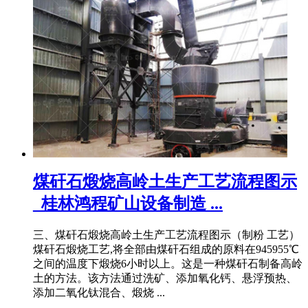
煤矸石煅烧高岭土生产工艺流程图示
_桂林鸿程矿山设备制造 ...
三、煤矸石煅烧高岭土生产工艺流程图示（制粉 工艺）
煤矸石煅烧工艺,将全部由煤矸石组成的原料在945955℃
之间的温度下煅烧6小时以上。这是一种煤矸石制备高岭
土的方法。该方法通过洗矿、添加氧化钙、悬浮预热、
添加二氧化钛混合、煅烧 ...