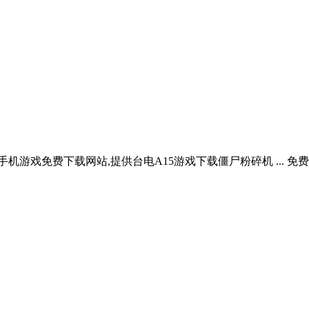
九游()是手机游戏免费下载网站,提供台电A15游戏下载僵尸粉碎机 ...