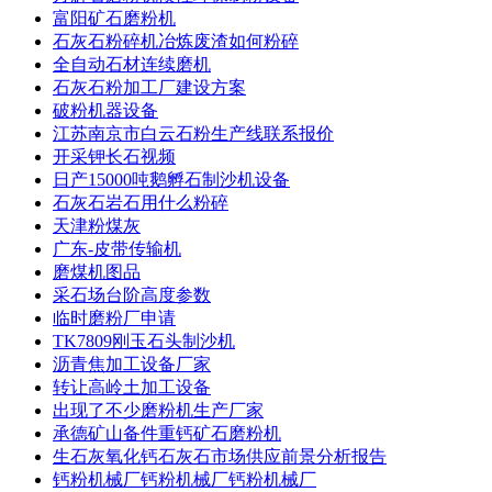
富阳矿石磨粉机
石灰石粉碎机冶炼废渣如何粉碎
全自动石材连续磨机
石灰石粉加工厂建设方案
破粉机器设备
江苏南京市白云石粉生产线联系报价
开采钾长石视频
日产15000吨鹅孵石制沙机设备
石灰石岩石用什么粉碎
天津粉煤灰
广东-皮带传输机
磨煤机图品
采石场台阶高度参数
临时磨粉厂申请
TK7809刚玉石头制沙机
沥青焦加工设备厂家
转让高岭土加工设备
出现了不少磨粉机生产厂家
承德矿山备件重钙矿石磨粉机
生石灰氧化钙石灰石市场供应前景分析报告
钙粉机械厂钙粉机械厂钙粉机械厂