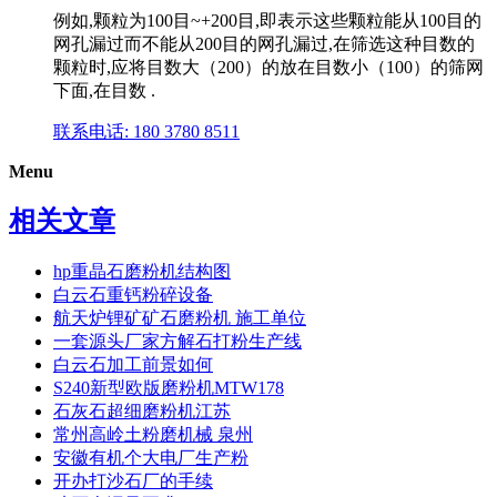
例如,颗粒为100目~+200目,即表示这些颗粒能从100目的
网孔漏过而不能从200目的网孔漏过,在筛选这种目数的
颗粒时,应将目数大（200）的放在目数小（100）的筛网
下面,在目数 .
联系电话: 180 3780 8511
Menu
相关文章
hp重晶石磨粉机结构图
白云石重钙粉碎设备
航天炉锂矿矿石磨粉机 施工单位
一套源头厂家方解石打粉生产线
白云石加工前景如何
S240新型欧版磨粉机MTW178
石灰石超细磨粉机江苏
常州高岭土粉磨机械 泉州
安徽有机个大电厂生产粉
开办打沙石厂的手续