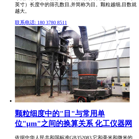
英寸）长度中的筛孔数目,并简称为目。颗粒越细,目数就
越大。
联系电话: 180 3780 8511
颗粒细度中的"目"与常用单
位"μm"之间的换算关系 化工仪器网
依据中华人民共和国标准GB352083,它和毫米和微米的