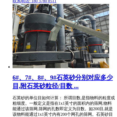
联系电话: 180 3780 8511
6#、7#、8#、9#石英砂分别对应多少
目,附石英砂粒径/目数 ...
石英砂的单位目如何计算： 所谓目数,是指物料的粒度或
粗细度。一般定义是指在1x1英寸的面积内的筛网,物料
能通过该筛网,筛网的孔数即定义为目数。如200目,就是
该物料能通过1x1英寸内有200个网孔的筛网。石英砂目