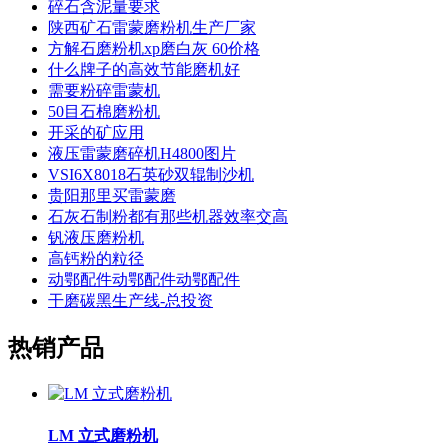
碎石含泥量要求
陕西矿石雷蒙磨粉机生产厂家
方解石磨粉机xp磨白灰 60价格
什么牌子的高效节能磨机好
需要粉碎雷蒙机
50目石棉磨粉机
开采的矿应用
液压雷蒙磨碎机H4800图片
VSI6X8018石英砂双辊制沙机
贵阳那里买雷蒙磨
石灰石制粉都有那些机器效率交高
钒液压磨粉机
高钙粉的粒径
动鄂配件动鄂配件动鄂配件
干磨碳黑生产线-总投资
热销产品
LM 立式磨粉机