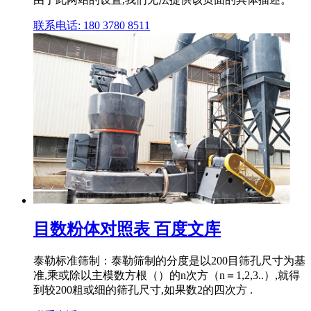
联系电话: 180 3780 8511
目数粉体对照表 百度文库
泰勒标准筛制：泰勒筛制的分度是以200目筛孔尺寸为基
准,乘或除以主模数方根（）的n次方（n＝1,2,3..）,就得
到较200粗或细的筛孔尺寸,如果数2的四次方 .