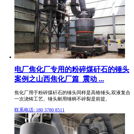
电厂焦化厂专用的粉碎煤矸石的锤头
案例之山西焦化厂篇_震动 ...
焦化厂用于粉碎煤矸石的锤头同样是高铬锤头,双液复合
一次浇铸工艺。锤头耐用锤柄不碎裂是前提。
联系电话: 180 3780 8511