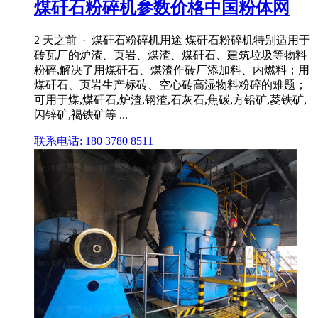
煤矸石粉碎机参数价格中国粉体网
2 天之前 · 煤矸石粉碎机用途 煤矸石粉碎机特别适用于
砖瓦厂的炉渣、页岩、煤渣、煤矸石、建筑垃圾等物料
粉碎,解决了用煤矸石、煤渣作砖厂添加料、内燃料；用
煤矸石、页岩生产标砖、空心砖高湿物料粉碎的难题；
可用于煤,煤矸石,炉渣,钢渣,石灰石,焦碳,方铅矿,菱铁矿,
闪锌矿,褐铁矿等 ...
联系电话: 180 3780 8511