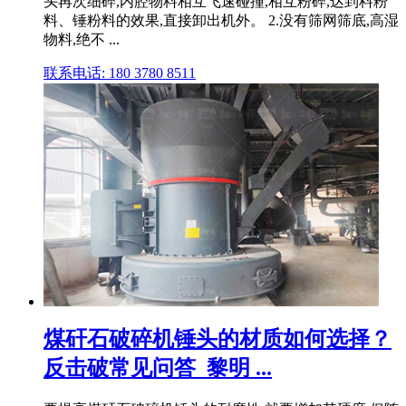
头再次细碎,内腔物料相互飞速碰撞,相互粉碎,达到料粉
料、锤粉料的效果,直接卸出机外。 2.没有筛网筛底,高湿
物料,绝不 ...
联系电话: 180 3780 8511
煤矸石破碎机锤头的材质如何选择？
反击破常见问答_黎明 ...