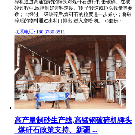
碎机通过高速旋转的锤头对煤矸石进行打击破碎。在破
碎过程中,应控制好进料速度、转 子转速或锤头数量等参
数； 4)经过二级破碎后,煤矸石的粒度进一步减小；将破
碎后的物料通过出料口排出,进入磨粉 机。 c)磨粉：
联系电话: 180 3780 8511
高产量制砂生产线,高锰钢破碎机锤头
_煤矸石政策支持、新疆 ...