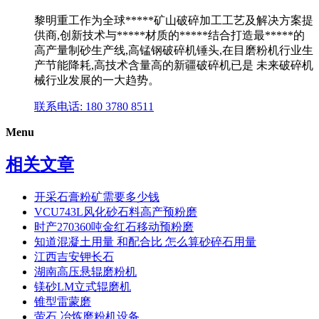
黎明重工作为全球*****矿山破碎加工工艺及解决方案提
供商,创新技术与*****材质的*****结合打造最*****的
高产量制砂生产线,高锰钢破碎机锤头,在目磨粉机行业生
产节能降耗,高技术含量高的新疆破碎机已是 未来破碎机
械行业发展的一大趋势。
联系电话: 180 3780 8511
Menu
相关文章
开采石膏粉矿需要多少钱
VCU743L风化砂石料高产预粉磨
时产270360吨金红石移动预粉磨
知道混凝土用量 和配合比 怎么算砂碎石用量
江西吉安钾长石
湖南高压悬辊磨粉机
镁砂LM立式辊磨机
锥型雷蒙磨
萤石 冶炼磨粉机设备