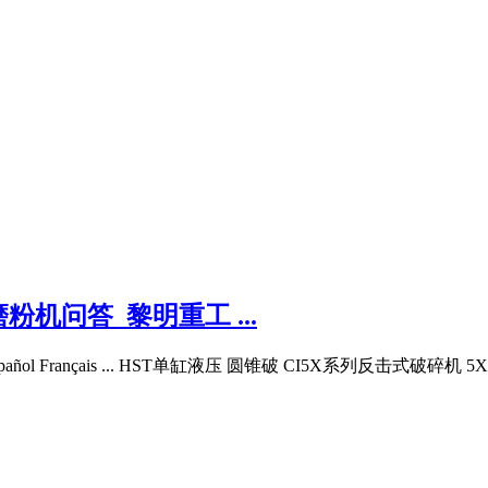
机问答_黎明重工 ...
pañol Français ... HST单缸液压 圆锥破 CI5X系列反击式破