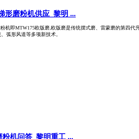
形磨粉机供应_黎明 ...
蒙磨粉机即MTW175欧版磨,欧版磨是传统摆式磨、雷蒙磨的第四
统、弧形风道等多项新技术。
机问答_黎明重工 ...