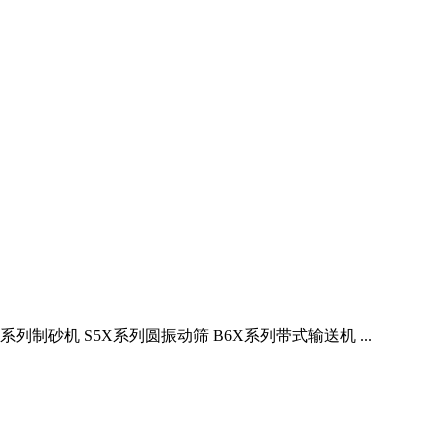
碎机 5X系列制砂机 S5X系列圆振动筛 B6X系列带式输送机 ...