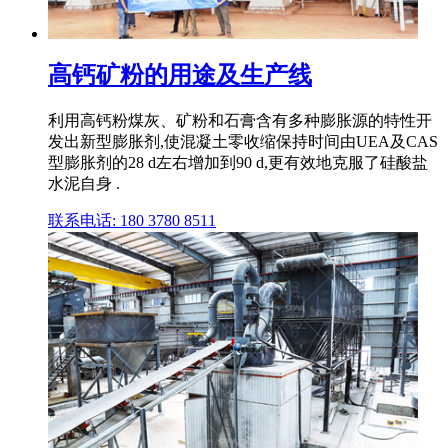
高钙矿粉的用途及生产线
利用高钙粉煤灰、矿粉和石膏含有多种膨胀源的特性开
发出新型膨胀剂,使混凝土零收缩保持时间由UEA及CAS
型膨胀剂的28 d左右增加到90 d,更有效地克服了硅酸盐
水泥自身 .
联系电话: 180 3780 8511