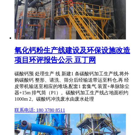
氧化钙粉生产线建设及环保设施改造
项目环评报告公示 豆丁网
碳酸钙预 处理生产 线 新建1 条碳酸钙加工生产线,将外
购碳酸钙 整形、请洗、筛分后经输送带运至料仓,再 经
皮带机输送至相应的堆场,配套1 套集气 装置+单脉除尘
器+15m 排气筒（P1）。碳酸钙加工生产线占地面积约
1000m 2。碳酸钙冲洗废水由废水处理
联系电话: 180 3780 8511