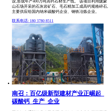
设,形成年产400万吨高钙石材生产线。 该项目利用陇蒙
山石场开采的石灰岩矿石、毛石精加工成高钙规格碎石,
主要供应给国内纳米碳酸钙企业、钢铁冶炼企业。
联系电话: 180 3780 8511
南召：百亿级新型建材产业正崛起_
碳酸钙_生产_企业