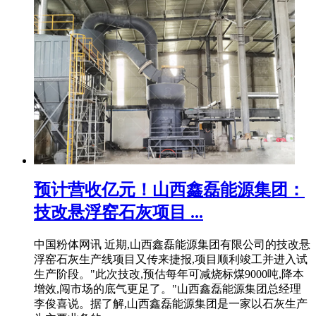
预计营收亿元！山西鑫磊能源集团：
技改悬浮窑石灰项目 ...
中国粉体网讯 近期,山西鑫磊能源集团有限公司的技改悬
浮窑石灰生产线项目又传来捷报,项目顺利竣工并进入试
生产阶段。"此次技改,预估每年可减烧标煤9000吨,降本
增效,闯市场的底气更足了。"山西鑫磊能源集团总经理
李俊喜说。据了解,山西鑫磊能源集团是一家以石灰生产