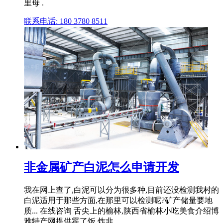
里母 .
联系电话: 180 3780 8511
非金属矿产白泥怎么申请开发
我在网上查了,白泥可以分为很多种,目前还没检测我村的
白泥适用于那些方面,在那里可以检测呢?矿产储量要地
质... 在线咨询 舌尖上的榆林,陕西省榆林小吃美食介绍博
雅特产网提供霍了饭,炸韭 .