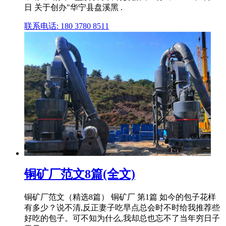
日 关于创办"华宁县盘溪黑 .
联系电话: 180 3780 8511
铜矿厂范文8篇(全文)
铜矿厂范文（精选8篇） 铜矿厂 第1篇 如今的包子花样
有多少？说不清,反正妻子吃早点总会时不时给我推荐些
好吃的包子。可不知为什么,我却总也忘不了当年穷日子