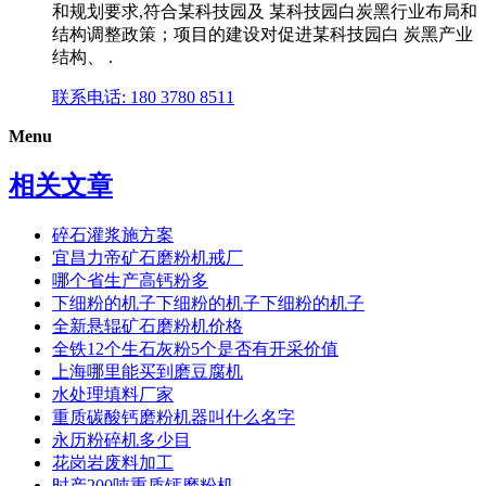
和规划要求,符合某科技园及 某科技园白炭黑行业布局和
结构调整政策；项目的建设对促进某科技园白 炭黑产业
结构、 .
联系电话: 180 3780 8511
Menu
相关文章
碎石灌浆施方案
宜昌力帝矿石磨粉机戒厂
哪个省生产高钙粉多
下细粉的机子下细粉的机子下细粉的机子
全新悬辊矿石磨粉机价格
全铁12个生石灰粉5个是否有开采价值
上海哪里能买到磨豆腐机
水处理填料厂家
重质碳酸钙磨粉机器叫什么名字
永历粉碎机多少目
花岗岩废料加工
时产200吨重质钙磨粉机