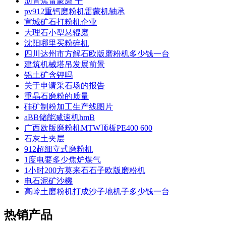
沥青焦雷蒙磨 干
pv912重钙磨粉机雷蒙机轴承
宣城矿石打粉机企业
大理石小型悬辊磨
沈阳哪里买粉碎机
四川达州市方解石欧版磨粉机多少钱一台
建筑机械塔吊发展前景
铝土矿含钾吗
关于申请采石场的报告
重晶石磨粉的质量
硅矿制粉加工生产线图片
aBB储能减速机hmB
广西欧版磨粉机MTW顶板PE400 600
石灰土夹层
912超细立式磨粉机
1度电要多少焦炉煤气
1小时200方莫来石石子欧版磨粉机
电石泥矿沙機
高岭土磨粉机打成沙子地机子多少钱一台
热销产品