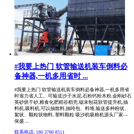
#我要上热门 软管输送机装车倒料必
备神器,一机多用省时 ...
#我要上热门 软管输送机装车倒料必备神器,一机多用省
时省力省人工。可输送沙子水泥,石粉钙粉木粉,金刚砂石
英砂烘干砂,粮食化肥稻谷稻壳,锯末刨花软管提升机,抽
料机,吸料机,可以抽散料,抽吨包、料堆,输送多种粉状、
絮状、颗粒状物料, 塑料颗粒 吸沙机吸粮机源头厂家—
保盛 ...
联系电话: 180 3780 8511