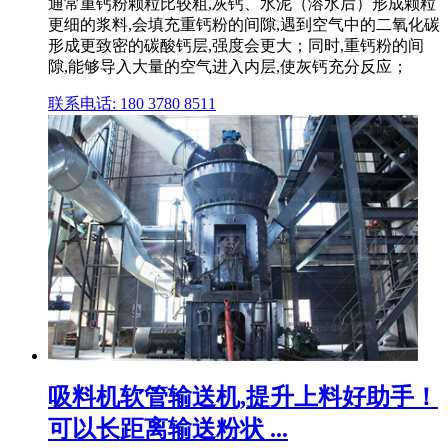
通常重钙粉颗粒比较粗,灰钙、水泥（溶水后）形成颗粒
更细的浆料,会填充重钙粉的间隙,遇到空气中的二氧化碳
形成更致密的碳酸钙层,强度会更大；同时,重钙粉的间
隙,能够导入大量的空气进入内层,使灰钙充分反应；
联系电话: 180 3780 8511
吸料机软管输送机,提升上料好助手！
可以长距离输送粉状 ...