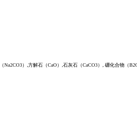
碱（Na2CO3）,方解石（CaO）,石灰石（CaCO3）, 硼化合物（B