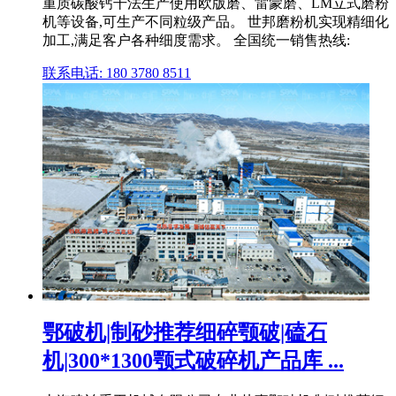
重质碳酸钙干法生产使用欧版磨、雷蒙磨、LM立式磨粉
机等设备,可生产不同粒级产品。 世邦磨粉机实现精细化
加工,满足客户各种细度需求。 全国统一销售热线:
联系电话: 180 3780 8511
鄂破机|制砂推荐细碎颚破|磕石
机|300*1300颚式破碎机产品库 ...