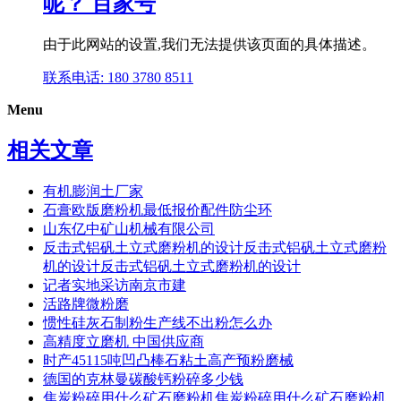
呢？ 百家号
由于此网站的设置,我们无法提供该页面的具体描述。
联系电话: 180 3780 8511
Menu
相关文章
有机膨润土厂家
石膏欧版磨粉机最低报价配件防尘环
山东亿中矿山机械有限公司
反击式铝矾土立式磨粉机的设计反击式铝矾土立式磨粉
机的设计反击式铝矾土立式磨粉机的设计
记者实地采访南京市建
活路牌微粉磨
惯性硅灰石制粉生产线不出粉怎么办
高精度立磨机 中国供应商
时产45115吨凹凸棒石粘土高产预粉磨械
德国的克林曼碳酸钙粉碎多少钱
焦炭粉碎用什么矿石磨粉机焦炭粉碎用什么矿石磨粉机