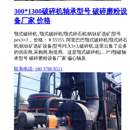
300*1300破碎机轴承型号 破碎磨粉设
备厂家 价格
颚式破碎机_颚式破碎机|颚式碎石机|钒钛矿选矿|型号
pex3×3 ... 价格：￥55555. 阿里巴巴颚式破碎机|颚式碎石
机|钒钛矿选矿设备|型号PEX3×3,破碎机,这里云集了众多
的供应商,采购商,制造商。这是颚式破碎机|... 3*3颚破轴
承型号 破碎磨粉设备厂家 偏心轴及
联系电话: 180 3780 8511