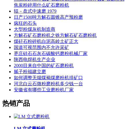
焦炭粉碎用什么矿石磨粉机
辊－盘式中速磨 1979
日产1500吨方解石圆锥高产预粉磨
疯狂的石头
大型粉煤灰机制造商
方解石矿石磨粉机之铁方解石矿石磨粉机
煤矸石粉碎机白泥高岭土矿正大
国道可视范围内不允许采矿
枣庄硅石石灰石碳酸钙磨粉机械厂家
陕西电焊机生产企业
2000目来自中国的矿石磨粉机
腻子粉福建立磨
如何调整无烟煤褐煤磨粉机排矿口
河北白云石微粉磨粉机多少钱一台
安徽省有哪些工业磨粉机厂家
热销产品
LM 立式磨粉机