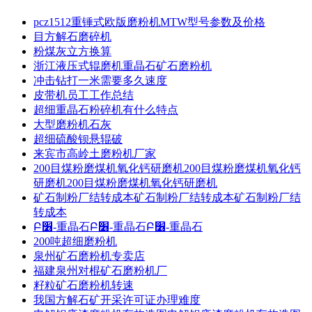
pcz1512重锤式欧版磨粉机MTW型号参数及价格
目方解石磨碎机
粉煤灰立方换算
浙江液压式辊磨机重晶石矿石磨粉机
冲击钻打一米需要多久速度
皮带机员工工作总结
超细重晶石粉碎机有什么特点
大型磨粉机石灰
超细硫酸钡悬辊破
来宾市高岭土磨粉机厂家
200目煤粉磨煤机氧化钙研磨机200目煤粉磨煤机氧化钙
研磨机200目煤粉磨煤机氧化钙研磨机
矿石制粉厂结转成本矿石制粉厂结转成本矿石制粉厂结
转成本
Բ׶-重晶石Բ׶-重晶石Բ׶-重晶石
200吨超细磨粉机
泉州矿石磨粉机专卖店
福建泉州对棍矿石磨粉机厂
籽粒矿石磨粉机转速
我国方解石矿开采许可证办理难度