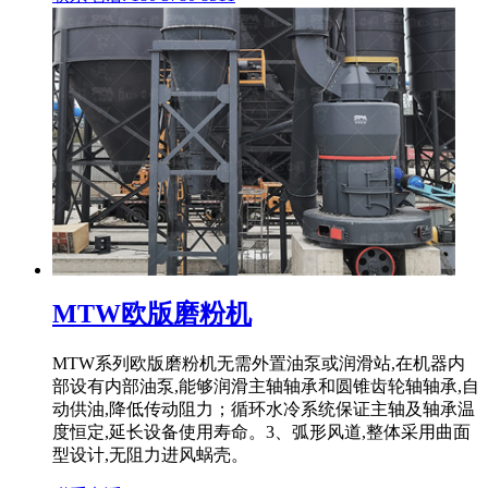
MTW欧版磨粉机
MTW系列欧版磨粉机无需外置油泵或润滑站,在机器内
部设有内部油泵,能够润滑主轴轴承和圆锥齿轮轴轴承,自
动供油,降低传动阻力；循环水冷系统保证主轴及轴承温
度恒定,延长设备使用寿命。3、弧形风道,整体采用曲面
型设计,无阻力进风蜗壳。