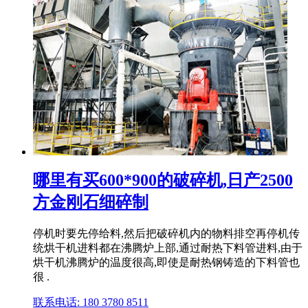
哪里有买600*900的破碎机,日产2500
方金刚石细碎制
停机时要先停给料,然后把破碎机内的物料排空再停机传
统烘干机进料都在沸腾炉上部,通过耐热下料管进料,由于
烘干机沸腾炉的温度很高,即使是耐热钢铸造的下料管也
很 .
联系电话: 180 3780 8511