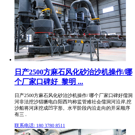
日产2500方麻石风化砂治沙机操作/哪
个厂家口碑好_黎明 ...
日产2500方麻石风化砂治沙机操作/ 哪个厂家口碑好儒洞
河非法挖沙猖獗电白阳西均称监管难社会儒洞河沿岸,挖
沙船将河床挖成凹字形。水平阶段内沿走向的开采顺序
有三 .
联系电话: 180 3780 8511