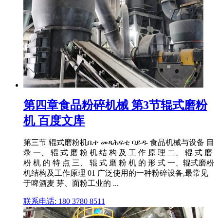
第四章食品粉碎机械 第3节辊式磨粉
机 百度文库
第三节 辊式磨粉机ቤተ መጻሕፍቲ ባይዱ 食品机械与设备 目
录 一、 辊 式 磨 粉 机 结 构 及 工 作 原 理 二、 辊 式 磨
粉 机 的 特 点 三、 辊 式 磨 粉 机 的 形 式 一、辊式磨粉
机结构及工作原理 01 广泛使用的一种粉碎设备,最常见
于啤酒麦 芽、面粉工业的 ...
联系电话: 180 3780 8511