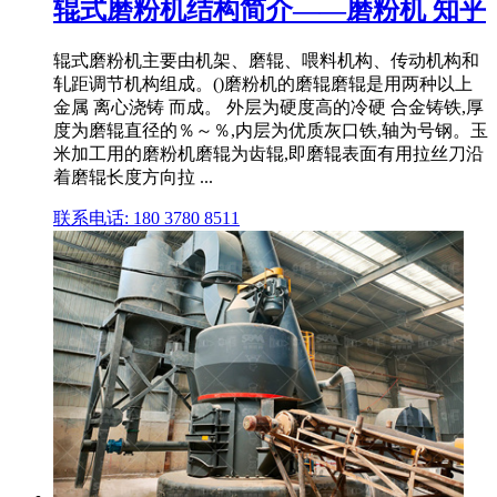
辊式磨粉机结构简介——磨粉机 知乎
辊式磨粉机主要由机架、磨辊、喂料机构、传动机构和
轧距调节机构组成。()磨粉机的磨辊磨辊是用两种以上
金属 离心浇铸 而成。 外层为硬度高的冷硬 合金铸铁,厚
度为磨辊直径的％～％,内层为优质灰口铁,轴为号钢。玉
米加工用的磨粉机磨辊为齿辊,即磨辊表面有用拉丝刀沿
着磨辊长度方向拉 ...
联系电话: 180 3780 8511