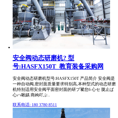
安全阀动态研磨机? 型
号:HASFX150T_教育装备采购网
安全阀动态研磨机型号:HASFX150T 产品简介 安全阀是
一种自动阀,密封面质量要求特别高,本种型式的动态研磨
机特别适用安全阀平面密封面的研プ饕怠6 心セ 胧止ぱ
心ハ啾龋 商岣吖ぷ .
联系电话: 180 3780 8511