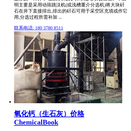
明主要是采用动筛跳汰机(或浅槽重介分选机)将大块矸
石在井下直接排出,排出的矸石可用于采空区充填或作它
用,分选过程所需补加 ...
联系电话: 180 3780 8511
氧化钙（生石灰）价格
ChemicalBook