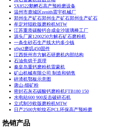
5X8522鹅孵石高产预粉磨设备
温州市鹿城区zenith震宇机械厂
郑州生产矿石郑州生产矿石郑州生产矿石
牟定对辊欧版磨粉机MTW
江苏重质碳酸钙合成金沙玻璃棒工厂
源头厂家1200250方解石矿石磨粉机
一条生砂石生产线大约多少钱
u9gt2磨叽450固件
江西抚州市方解石研磨机内部结构
石油焦烘干原理
秦皇岛重钙磨粉机雷蒙机
矿山机械有限公司 制造和销售
碎渣机鄂板示意图
唐山-细矿粉
密封石灰石碳酸钙磨粉机FTB180 150
水电站600 900反击破碎石机
立式制沙欧版磨粉机MTW
日产2500方蛇纹石PCL环保高产预粉磨
热销产品