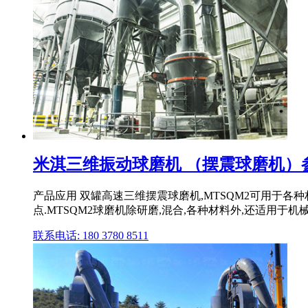
米淇三维振动球磨机 （摆震球磨机）
产品应用 双罐高速三维摆震球磨机,MTSQM2可用于各
点.MTSQM2球磨机除研磨,混合,各种材料外,还适用于机械 .
联系电话: 180 3780 8511