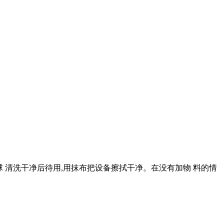
磨球 清洗干净后待用,用抹布把设备擦拭干净。在没有加物 料的情