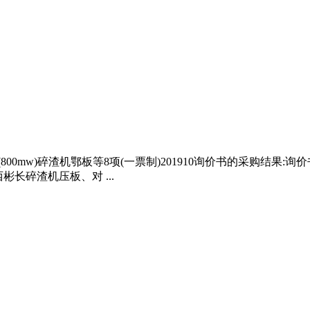
mw)碎渣机鄂板等8项(一票制)201910询价书的采购结果:询价书编
西彬长碎渣机压板、对 ...