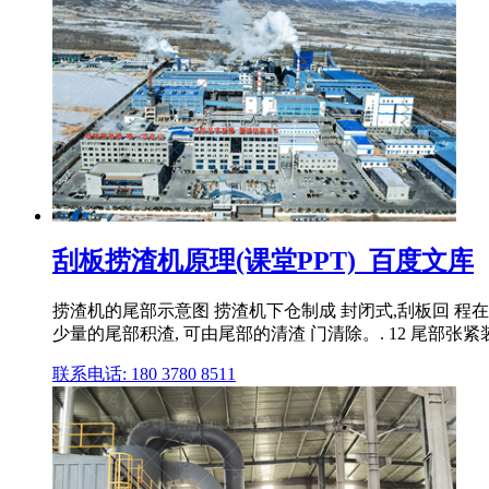
刮板捞渣机原理(课堂PPT)_百度文库
捞渣机的尾部示意图 捞渣机下仓制成 封闭式,刮板回 程在
少量的尾部积渣, 可由尾部的清渣 门清除。. 12 尾部张紧
联系电话: 180 3780 8511