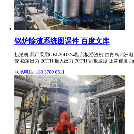
锅炉除渣系统图课件 百度文库
捞渣机 我厂采用GBL20D×54型刮板捞渣机,由青岛四洲
套 额定出力 20T/H 最大出力 70T/H 刮板速度 正常速度 /min 
联系电话: 180 3780 8511