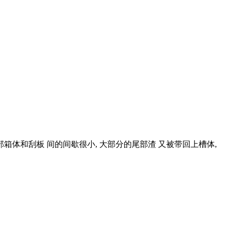
部箱体和刮板 间的间歇很小, 大部分的尾部渣 又被带回上槽体,