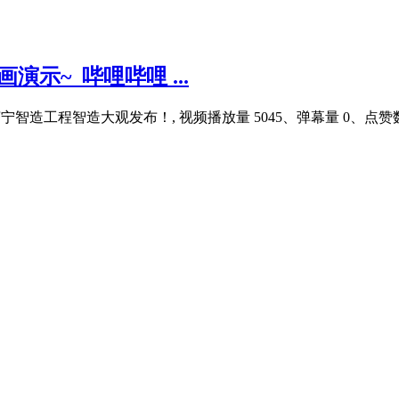
示~_哔哩哔哩 ...
工程智造大观发布！, 视频播放量 5045、弹幕量 0、点赞数 3