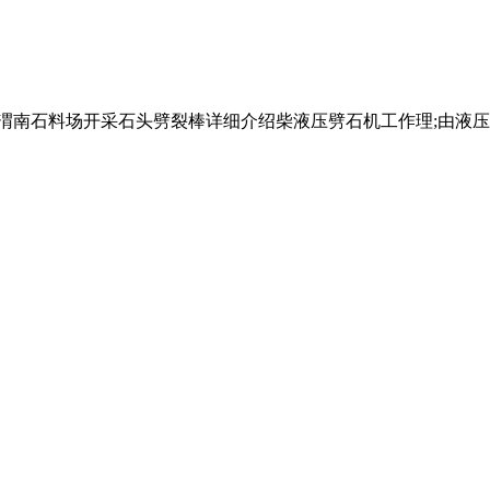
厂 渭南石料场开采石头劈裂棒详细介绍柴液压劈石机工作理;由液压