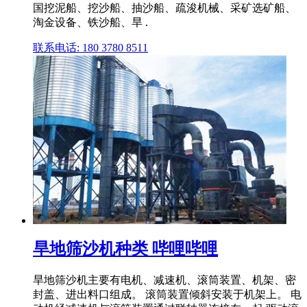
国挖泥船、挖沙船、抽沙船、疏浚机械、采矿选矿船、
淘金设备、铁沙船、旱 .
联系电话: 180 3780 8511
旱地筛沙机种类 哔哩哔哩
旱地筛沙机主要有电机、减速机、滚筒装置、机架、密
封盖、进出料口组成。 滚筒装置倾斜安装于机架上。 电