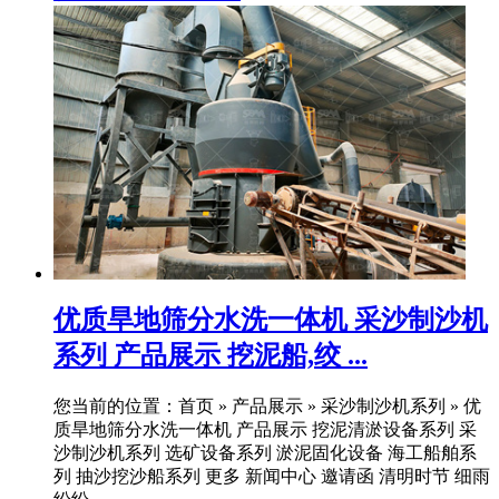
优质旱地筛分水洗一体机 采沙制沙机
系列 产品展示 挖泥船,绞 ...
您当前的位置：首页 » 产品展示 » 采沙制沙机系列 » 优
质旱地筛分水洗一体机 产品展示 挖泥清淤设备系列 采
沙制沙机系列 选矿设备系列 淤泥固化设备 海工船舶系
列 抽沙挖沙船系列 更多 新闻中心 邀请函 清明时节 细雨