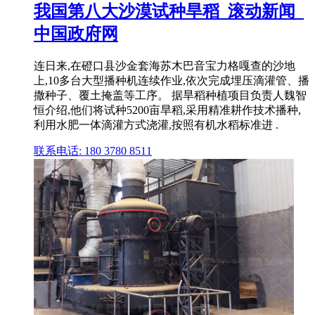
我国第八大沙漠试种旱稻_滚动新闻_
中国政府网
连日来,在磴口县沙金套海苏木巴音宝力格嘎查的沙地
上,10多台大型播种机连续作业,依次完成埋压滴灌管、播
撒种子、覆土掩盖等工序。 据旱稻种植项目负责人魏智
恒介绍,他们将试种5200亩旱稻,采用精准耕作技术播种,
利用水肥一体滴灌方式浇灌,按照有机水稻标准进 .
联系电话: 180 3780 8511