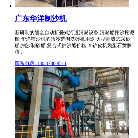
广东华洋制沙机
新研制的艘全自动折叠式河道清淤设备,清淤船挖沙挖泥
船 华洋筛沙机的筛沙范围洗砂机用途 大型射吸式采砂
船,抽沙制砂船,复合式抽沙船价格. ¥ 铲皮机鹅蛋石黄胶
蛋 .
联系电话: 180 3780 8511