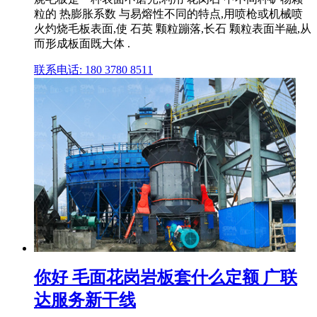
粒的 热膨胀系数 与易熔性不同的特点,用喷枪或机械喷
火灼烧毛板表面,使 石英 颗粒蹦落,长石 颗粒表面半融,从
而形成板面既大体 .
联系电话: 180 3780 8511
你好 毛面花岗岩板套什么定额 广联
达服务新干线