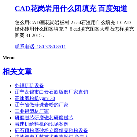
CAD花岗岩用什么团填充 百度知道
怎么用CAD画花岗岩板材 2 cad石渣用什么填充 1 CAD
绿化砖用什么图案填充？ 6 cad填充图案大理石怎样填充
图案 31 2015 .
联系电话: 180 3780 8511
Menu
相关文章
办锂矿矿设备
辽宁盘锦市白云石欧版磨厂家直销
高速磨粉机ygm130
辽宁省做珍珠岩粉的厂家
工业铝型材厂家
研磨磁芯研磨磁芯研磨磁芯
减速机给料机的现场案例
矸石预粉磨砂粉立磨精品砂粉设备
炉渣细磨工艺技术改造探讨 负责人