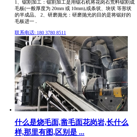
1、锯割加工：锯割加工是用锯石机将花岗石荒料锯割成
毛板(一般厚度为 20mm 或 10mm),或条状、块状 等形状
的半成品。 2、研磨抛光：研磨抛光的目的是将锯好的
毛板进一 .
联系电话: 180 3780 8511
什么是烧毛面,凿毛面花岗岩,长什么
样,那里有图,区别是 ...