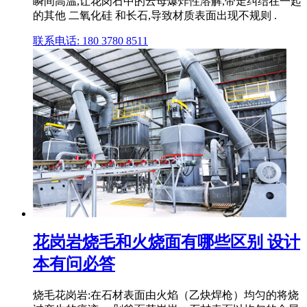
瞬间高温,让花岗石中的云母爆炸性溶解,带走纠结在一起
的其他 二氧化硅 和长石,导致材质表面出现不规则 .
联系电话: 180 3780 8511
花岗岩烧毛和火烧面有哪些区别 设计
本有问必答
烧毛花岗岩:在石材表面由火焰（乙炔焊枪）均匀的将烧