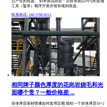
过产生的痕迹。 剁斧面花岗岩：石材表面以均匀的金属
工具（錾斧）顺序开凿并留有规则痕迹。
联系电话: 180 3780 8511
相同牌子颜色厚度的花岗岩烧毛和光
面哪个贵？一般价格差 ...
岩体厚层基材喷播如何套用定额 能给一个岩体厚层10+2