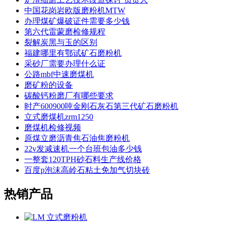
中国花岗岩欧版磨粉机MTW
办理煤矿爆破证件需要多少钱
第六代雷蒙磨检修规程
裂解炭黑与玉的区别
福建哪里有鄂试矿石磨粉机
采砂厂需要办理什么证
公路mbf中速磨煤机
磨矿粉的设备
碳酸钙粉磨厂有哪些要求
时产600900吨金刚石灰石第三代矿石磨粉机
立式磨煤机zrm1250
磨煤机检修视频
原煤立磨沥青焦石油焦磨粉机
22v发减速机一个台班包油多少钱
一整套120TPH砂石料生产线价格
百度p泡沫高岭石粘土免加气切块砖
热销产品