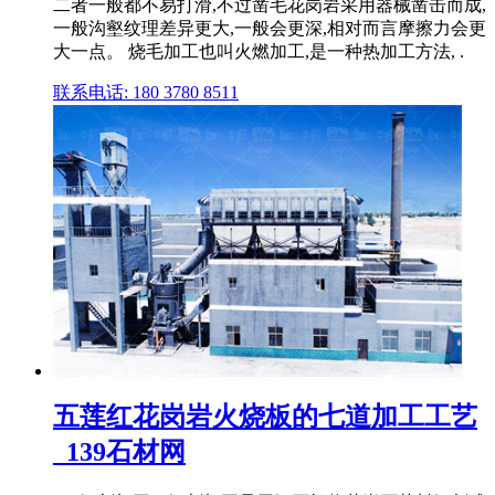
二者一般都不易打滑,不过凿毛花岗岩采用器械凿击而成,
一般沟壑纹理差异更大,一般会更深,相对而言摩擦力会更
大一点。 烧毛加工也叫火燃加工,是一种热加工方法, .
联系电话: 180 3780 8511
五莲红花岗岩火烧板的七道加工工艺
_139石材网