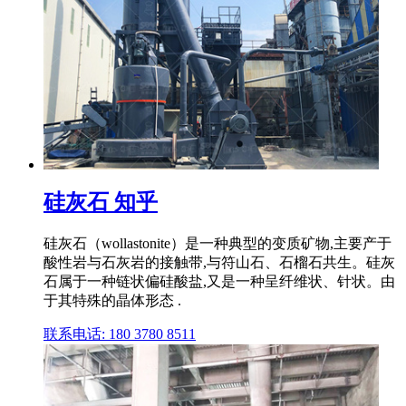
硅灰石 知乎
硅灰石（wollastonite）是一种典型的变质矿物,主要产于
酸性岩与石灰岩的接触带,与符山石、石榴石共生。硅灰
石属于一种链状偏硅酸盐,又是一种呈纤维状、针状。由
于其特殊的晶体形态 .
联系电话: 180 3780 8511