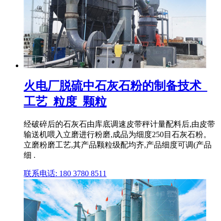
火电厂脱硫中石灰石粉的制备技术_
工艺_粒度_颗粒
经破碎后的石灰石由库底调速皮带秤计量配料后,由皮带
输送机喂入立磨进行粉磨,成品为细度250目石灰石粉。
立磨粉磨工艺,其产品颗粒级配均齐,产品细度可调(产品
细 .
联系电话: 180 3780 8511