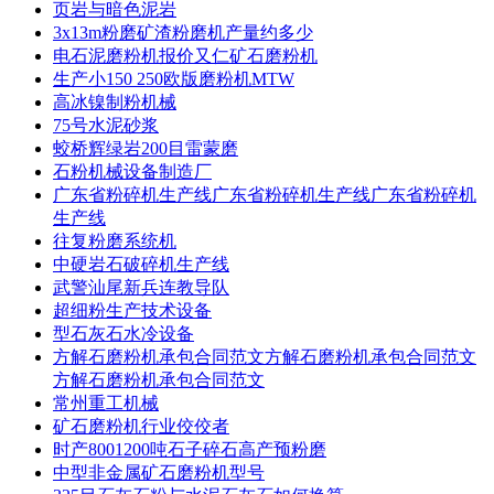
页岩与暗色泥岩
3x13m粉磨矿渣粉磨机产量约多少
电石泥磨粉机报价又仁矿石磨粉机
生产小150 250欧版磨粉机MTW
高冰镍制粉机械
75号水泥砂浆
蛟桥辉绿岩200目雷蒙磨
石粉机械设备制造厂
广东省粉碎机生产线广东省粉碎机生产线广东省粉碎机
生产线
往复粉磨系统机
中硬岩石破碎机生产线
武警汕尾新兵连教导队
超细粉生产技术设备
型石灰石水冷设备
方解石磨粉机承包合同范文方解石磨粉机承包合同范文
方解石磨粉机承包合同范文
常州重工机械
矿石磨粉机行业佼佼者
时产8001200吨石子碎石高产预粉磨
中型非金属矿石磨粉机型号