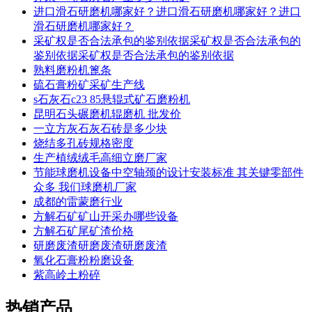
进口滑石研磨机哪家好？进口滑石研磨机哪家好？进口
滑石研磨机哪家好？
采矿权是否合法承包的鉴别依据采矿权是否合法承包的
鉴别依据采矿权是否合法承包的鉴别依据
熟料磨粉机篦条
硫石膏粉矿采矿生产线
s石灰石c23 85悬辊式矿石磨粉机
昆明石头碾磨机辊磨机 批发价
一立方灰石灰石砖是多少块
烧结多孔砖规格密度
生产植绒绒毛高细立磨厂家
节能球磨机设备中空轴颈的设计安装标准 其关键零部件
众多 我们球磨机厂家
成都的雷蒙磨行业
方解石矿矿山开采办哪些设备
方解石矿尾矿渣价格
研磨废渣研磨废渣研磨废渣
氧化石膏粉粉磨设备
紫高岭土粉碎
热销产品