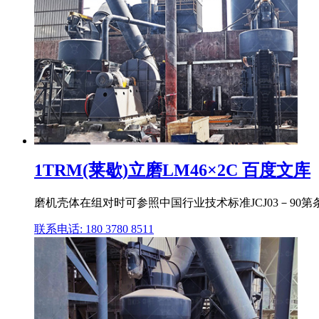
1TRM(莱歇)立磨LM46×2C 百度文库
磨机壳体在组对时可参照中国行业技术标准JCJ03－90第条
联系电话: 180 3780 8511