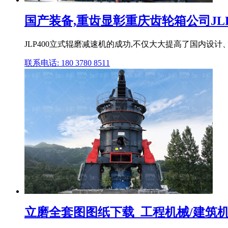
国产装备,重齿显彰重庆齿轮箱公司JLP40
JLP400立式辊磨减速机的成功,不仅大大提高了国内设
联系电话: 180 3780 8511
立磨全套图图纸下载_工程机械/建筑机