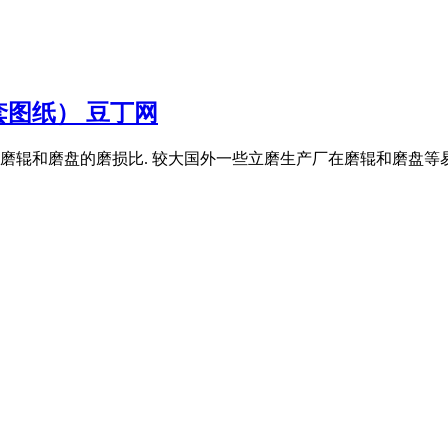
图纸） 豆丁网
辊和磨盘的磨损比. 较大国外一些立磨生产厂在磨辊和磨盘等易碎