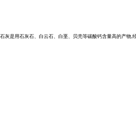
灰是用石灰石、白云石、白垩、贝壳等碳酸钙含量高的产物,经9