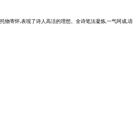
托物寄怀,表现了诗人高洁的理想。全诗笔法凝炼,一气呵成,语