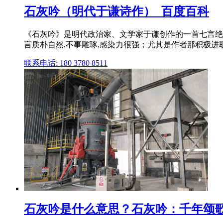
石灰吟（明代于谦诗作）_百度百科
《石灰吟》是明代政治家、文学家于谦创作的一首七言绝句
言质朴自然,不事雕琢,感染力很强；尤其是作者那积极进
联系电话: 180 3780 8511
石灰吟是什么意思？石灰吟：千年颂歌