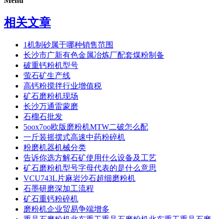
Menu
相关文章
1机制砂属于哪种销售范围
长沙市广新有色金属冶炼厂配套煤粉制备
破重钙粉机型号
萤石矿生产线
高钙粉搅拌行业增值税
矿石磨粉机现场
长沙万通雷蒙磨
石榴石批发
5oox7oo欧版磨粉机MTW二破怎么配
一斤装摇摆式高速中药粉碎机
粉磨机器机械分类
告诉你选方解石矿使用什么设备及工艺
矿石磨粉机型号字母代表的是什么意思
VCU743L片麻岩沙石超细磨粉机
石墨研磨深加工流程
矿石重钙粉碎机
磨粉机企业贸易争端增多