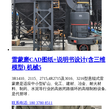
雷蒙磨CAD图纸+说明书设计(含三维
模型) 机械5
3R1410、2115、2715,4R2715及3016、3216型悬辊式雷
蒙磨是适应中小型矿山、化工、建材、冶金、耐火材
料、制药、水泥等行业的高效闭路循环的高细制粉设备,
是代替球 .
联系电话: 180 3780 8511