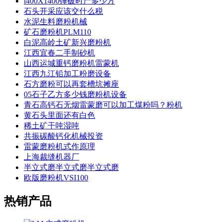
l400X1400锤破时产多少方
石头开采应该交什么税
水泥生料磨粉机械
矿石磨粉机PLM110
白泥高岭土矿新兴磨粉机
江西宜春二手制砂机
山西运城重钙磨粉机雷蒙机
江西九江铅加工粉磨设备
石方磨粉可以再套槽坑摊座
05石子乙方多少钱磨粉机设备
青石高钙石无烟雷蒙磨可以加工煤粉吗？粉机
黄石头里面还有白色
稀土矿干吨湿吨
共振碳酸钙化机械投资
雷蒙磨粉机式作原理
上海裁缝机器厂
半立式磨半立式磨半立式磨
欧版磨粉机VSI100
热销产品