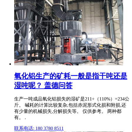
氧化铝生产的矿耗一般是指干吨还是
湿吨呢？ 盖德问答
生产一吨成品氧化铝损失的湿矿是211÷（110%）=234公
斤。 碱耗的计算比较复杂,包括赤泥形式化损和附损,还
有少量的机械损失,分解损失等。 仅供参考。 两种都
有。 .
联系电话: 180 3780 8511