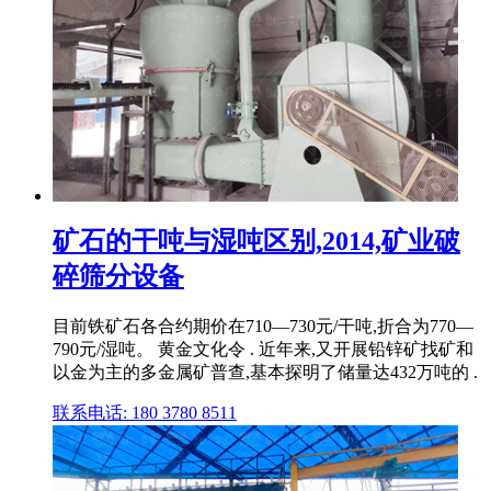
矿石的干吨与湿吨区别,2014,矿业破
碎筛分设备
目前铁矿石各合约期价在710—730元/干吨,折合为770—
790元/湿吨。 黄金文化令 . 近年来,又开展铅锌矿找矿和
以金为主的多金属矿普查,基本探明了储量达432万吨的 .
联系电话: 180 3780 8511