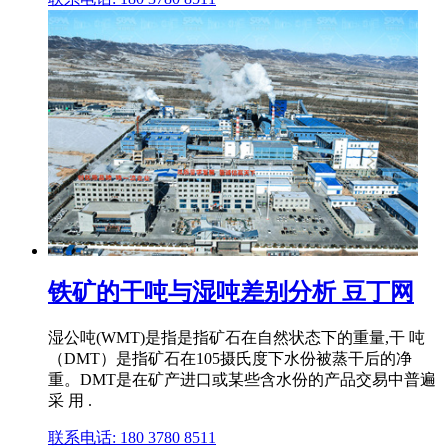
铁矿的干吨与湿吨差别分析 豆丁网
湿公吨(WMT)是指是指矿石在自然状态下的重量,干 吨
（DMT）是指矿石在105摄氏度下水份被蒸干后的净
重。DMT是在矿产进口或某些含水份的产品交易中普遍
采 用 .
联系电话: 180 3780 8511