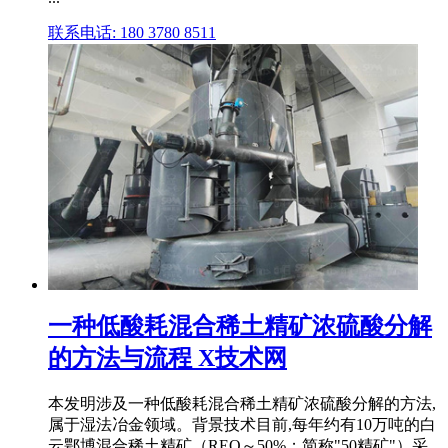
联系电话: 180 3780 8511
一种低酸耗混合稀土精矿浓硫酸分解
的方法与流程 X技术网
本发明涉及一种低酸耗混合稀土精矿浓硫酸分解的方法,
属于湿法冶金领域。背景技术目前,每年约有10万吨的白
云鄂博混合稀土精矿（REO～50%；简称"50精矿"）采