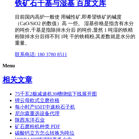
铁矿石干基与湿基 百度文库
目前国内高炉一般使 用碱性矿,即希望铁矿的碱度
（CaO/SiO2 的数值）高 一些。 湿基价格是指含有水分
的吨价,干基是指除掉水分后 的吨价,显然 1 吨湿的铁精
粉除掉水分后得不到 1吨 干的铁精粉,其差数就是水分的
重量。
联系电话: 180 3780 8511
Menu
相关文章
75千瓦2极减速机30槽绕组下线展开图
锂云母欧式立磨价格
每小时产650T中速粉石子机
尼尔森重选设备代理
陕西东洋石业
矿石磨粉机种类 PDF
碳酸钙立方怎么转换为吨位