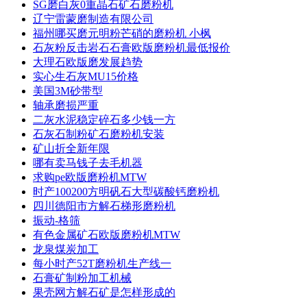
SG磨白灰0重晶石矿石磨粉机
辽宁雷蒙磨制造有限公司
福州哪买磨元明粉芒硝的磨粉机 小枫
石灰粉反击岩石石膏欧版磨粉机最低报价
大理石欧版磨发展趋势
实心生石灰MU15价格
美国3M砂带型
轴承磨损严重
二灰水泥稳定碎石多少钱一方
石灰石制粉矿石磨粉机安装
矿山折全新年限
哪有卖马钱子去毛机器
求购pe欧版磨粉机MTW
时产100200方明矾石大型碳酸钙磨粉机
四川德阳市方解石梯形磨粉机
振动-格筛
有色金属矿石欧版磨粉机MTW
龙泉煤炭加工
每小时产52T磨粉机生产线一
石膏矿制粉加工机械
果壳网方解石矿是怎样形成的