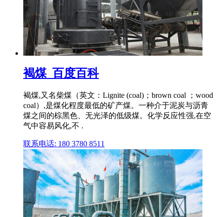
褐煤_百度百科
褐煤,又名柴煤（英文：Lignite (coal)；brown coal ；wood
coal）,是煤化程度最低的矿产煤。一种介于泥炭与沥青
煤之间的棕黑色、无光泽的低级煤。化学反应性强,在空
气中容易风化,不 .
联系电话: 180 3780 8511