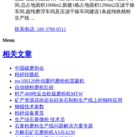
间,总占地面积1008m2,新建1栋占地面积1296m2压滤干燥
车间,超纯磨浮车间及压滤干燥车间建设1条超纯铁精粉
生产线 ...
联系电话: 180 3780 8511
Menu
相关文章
中国破磨协会
粉碎转载机
pw100120外动重钙磨粉机雷蒙机
自动烧粉磨机红砖
时产400吨反击欧版磨粉机MTW
矿产资源花岗岩在硅灰石制粉生产线上的独特应用
钢锻技术参数
粉碎设备黄页
生产绿石膏微粉 技术员
石膏粉磨粉生产线问题解决方案专题
方解石矿石磨粉机ASJE4230