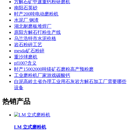
方解石矿中速重钙粉研磨机
南阳石英砂
时产200吨电动磨粉机
水泥厂 钢渣
湖北耐磨板堆焊厂
原阳方解石打粉生产线
乌兰浩特市水泥价格
岩石粉碎工艺
mesda矿石粉碎
重沙球磨机
pf1007含义
时产15002000吨镁矿石磨粉高产预粉磨
工业磨粉机厂家游戏碳酸钙
白泥高岭土省办理工业用石灰岩方解石加工厂需要哪些
设备
热销产品
LM 立式磨粉机