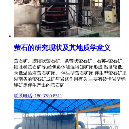
萤石的研究现状及其地质学意义
萤石矿、胶结状萤石矿、条带状萤石矿、石英–萤石矿、
细脉状萤石矿等,经包裹体测温得知矿床形成 温度较低,
为低温热液萤石矿床。 伴生型萤石矿床 伴生型萤石矿里
湖南省的萤石矿成矿与岩浆作用有关,主要有矽卡岩型钨
锡矿床伴生产出的萤石矿
联系电话: 180 3780 8511