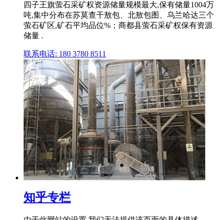
四子王旗萤石采矿权资源储量规模最大,保有储量1004万
吨,集中分布在苏莫查干敖包、北敖包图、乌兰哈达三个
萤石矿区,矿石平均品位%；商都县萤石采矿权保有资源
储量 .
联系电话: 180 3780 8511
知乎专栏
由于此网站的设置,我们无法提供该页面的具体描述。