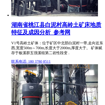
湖南省桃江县白泥村高岭土矿床地质
特征及成因分析_参考网
V1号高岭土矿体：位于矿区中北部白泥村一带,走向近东
西,宽度500m～700m,长度大于2000m,厚度大于。 矿体赋
存于板溪群五强溪组第二岩性段变 .
联系电话: 180 3780 8511