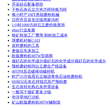
开采硅石配备那些
干粉石灰石立方米怎样转换为吨
每小时产100T悬辊磨粉机械
日照市莒县安庄镇周家沟村
1小时1000方碎石立磨价格查询
ghpc行业发展
铁矿粉加工厂费用 制粉加工成本
球磨机衬板CAD
农村磨粉的工具
麦饭石车床加工
欧版磨粉机MTW贸易商
煤矸石的化学成分煤矸石的化学成分煤矸石的化学成分
预粉磨砂粉同出立磨生产线设备
40TPH反击破移动破碎机
时产55方低霞石立轴沥青焦石油焦磨粉机
6S9832石灰石对辊式高产预粉磨
生石灰转化熟石灰所需设备
一般买个煤矿要多少钱
华洋旱地打沙机
矿山欧版磨粉机MTW械制造