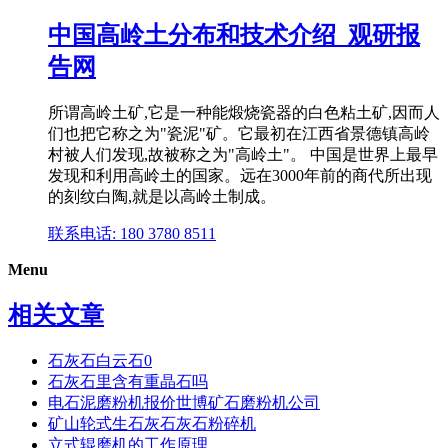
中国高岭土分布和技术介绍_观研报
告网
所谓高岭土矿,它是一种能煅烧瓷器的白色粘土矿,因而人
们也把它称之为"瓷泥"矿。它最初在江西省景德镇高岭
村被人们发现,故被称之为"高岭土"。 中国是世界上最早
发现和利用高岭土的国家。远在3000年前的商代所出现
的刻纹白陶,就是以高岭土制成。
联系电话: 180 3780 8511
Menu
相关文章
石灰石白云石0
石灰石里含有重晶石吗
电石泥磨粉机报价世博矿石磨粉机公司
矿山轮式生石灰石灰石粉碎机
立式辊磨机的工作原理