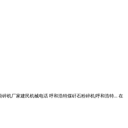
机厂家建民机械电话 呼和浩特煤矸石粉碎机|呼和浩特... 在