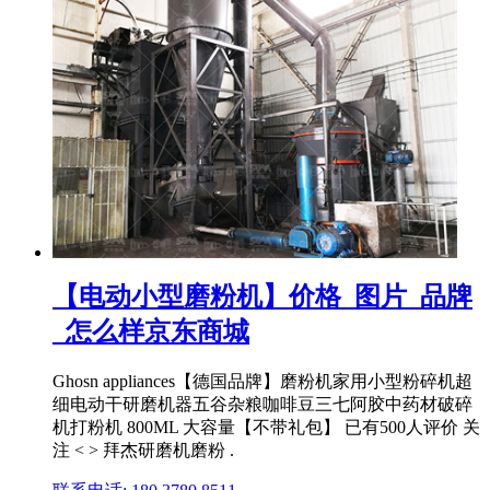
【电动小型磨粉机】价格_图片_品牌
_怎么样京东商城
Ghosn appliances【德国品牌】磨粉机家用小型粉碎机超
细电动干研磨机器五谷杂粮咖啡豆三七阿胶中药材破碎
机打粉机 800ML 大容量【不带礼包】 已有500人评价 关
注 < > 拜杰研磨机磨粉 .